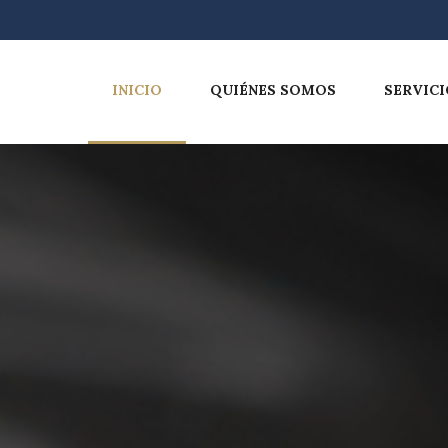
INICIO
QUIÉNES SOMOS
SERVICI